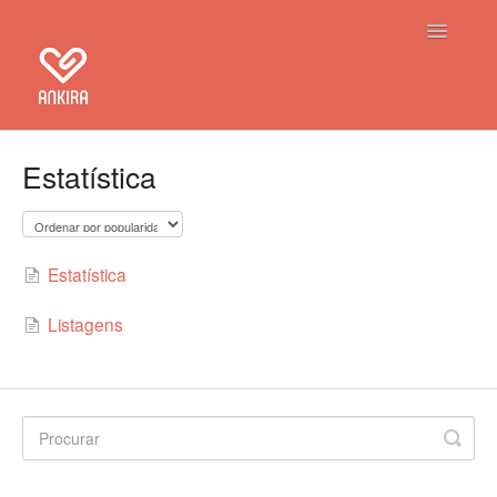
Toggle Na
Home
Estatística
Ankira
Aplicação de Registo
Estatística
Contacto
Listagens