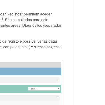
os "Registos" permitem aceder
3
o
. São compilados para este
erentes áreas: Diagnóstico (separador
o de registo é possível ver as datas
m campo de total (
e.g.
escalas), esse